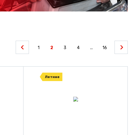
1
2
3
4
...
16
Летние