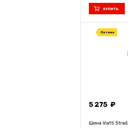
КУПИТЬ
Летние
5 275
Шина Viatti Stra