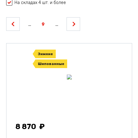
На складах 4 шт. и более
...
9
...
Зимние
Шипованные
8 870