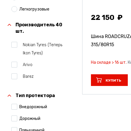
Легкогрузовые
22 150
Производитель 40
шт.
Шина ROADCRUZ
315/80R15
Nokian Tyres (Теперь
Ikon Tyres)
На складе > 16 шт.
К
Arivo
Barez
КУПИТЬ
Belshina
Тип протектора
Bridgestone
Внедорожный
Centara
Дорожный
Comforser
Повышенной