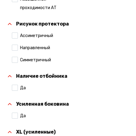
Compasal
проходимости АТ
Continental
Рисунок протектора
Contyre
Ассиметричный
Cordiant
Направленный
Formula
Симметричный
Formula Pirelli
Наличие отбойника
Gislaved
Да
Gripmax
Hankook
Усиленная боковина
Ikon Tyres (Ранее
Да
Nokian Tyres)
XL (усиленные)
Kumho