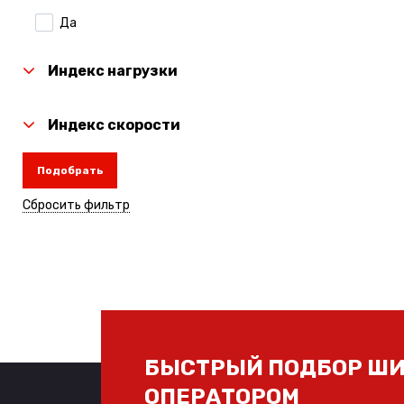
Да
Laufenn
Linglong
Индекс нагрузки
Michelin
Индекс скорости
Nexen
Подобрать
Nitto
Сбросить фильтр
Rauffan
Roadcruza
Sailun
Torero
Toyo
БЫСТРЫЙ ПОДБОР ШИ
Tunga
ОПЕРАТОРОМ