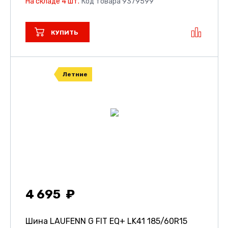
На складе 4 шт.
Код товара 9379599
КУПИТЬ
Летние
4 695
Шина LAUFENN G FIT EQ+ LK41
185/60R15