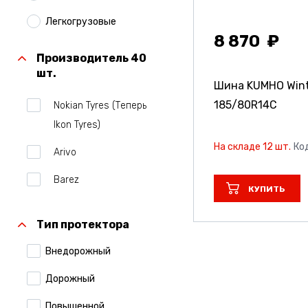
Легкогрузовые
8 870
Производитель 40
шт.
Шина KUMHO Wint
185/80R14C
Nokian Tyres (Теперь
Ikon Tyres)
На складе 12 шт.
Ко
Arivo
Barez
КУПИТЬ
Belshina
Тип протектора
Bridgestone
Внедорожный
Centara
Дорожный
Comforser
Повышенной