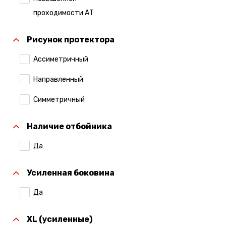
Compasal
проходимости АТ
Continental
Рисунок протектора
Contyre
Ассиметричный
Cordiant
Направленный
Formula
Симметричный
Formula Pirelli
Наличие отбойника
Gislaved
Да
Gripmax
Hankook
Усиленная боковина
Ikon Tyres (Ранее
Да
Nokian Tyres)
XL (усиленные)
Kumho