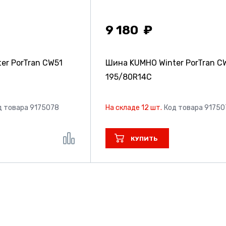
9 180
er PorTran CW51
Шина KUMHO Winter PorTran C
195/80R14C
д товара 9175078
На складе 12 шт.
Код товара 91750
КУПИТЬ