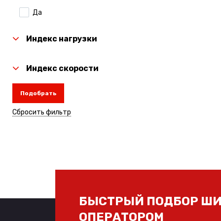
Да
Laufenn
Linglong
Индекс нагрузки
Michelin
Индекс скорости
Nexen
Подобрать
Nitto
Сбросить фильтр
Rauffan
Roadcruza
Sailun
Torero
Toyo
БЫСТРЫЙ ПОДБОР ШИ
Tunga
ОПЕРАТОРОМ