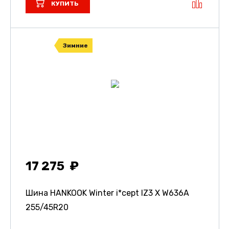
КУПИТЬ
Зимние
17 275
Шина HANKOOK Winter i*cept IZ3 X W636A
255/45R20