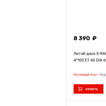
Replica
Replica Td
Replica Td Special
Series
8 390
Replicayst
Steger
Литой диск X-RA
4*100 ET 40 DIA 6
Topu
Trebl
На складе 4 шт.
Код
Vissol
КУПИТЬ
X-Race
Yokatta