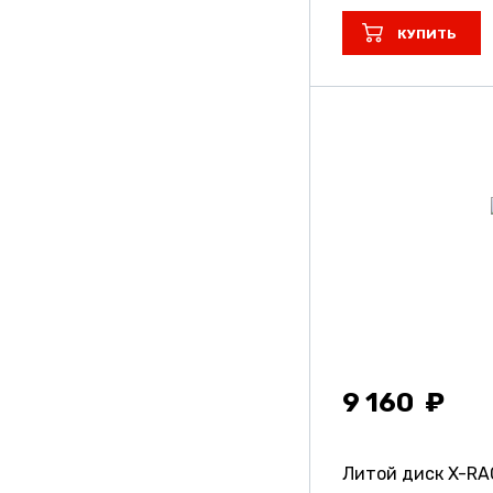
КУПИТЬ
9 160
Литой диск X-RA