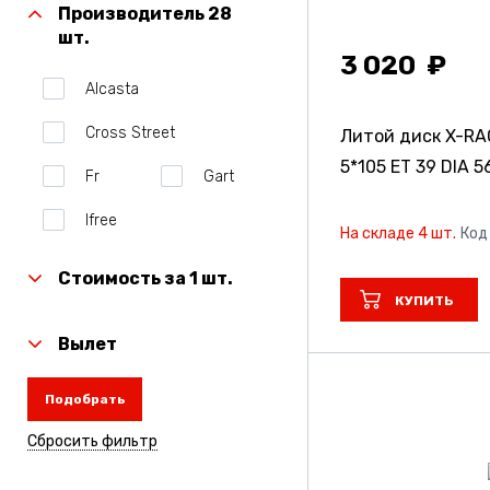
Производитель 28
шт.
3 020
Alcasta
Cross Street
Литой диск X-RA
5*105 ET 39 DIA 5
Fr
Gart
Ifree
На складе 4 шт.
Код
Ifreeoriginal
Стоимость за 1 шт.
КУПИТЬ
Legeartis
Вылет
Megami
Nz
Подобрать
Nz_Россия
Сбросить фильтр
Rapid