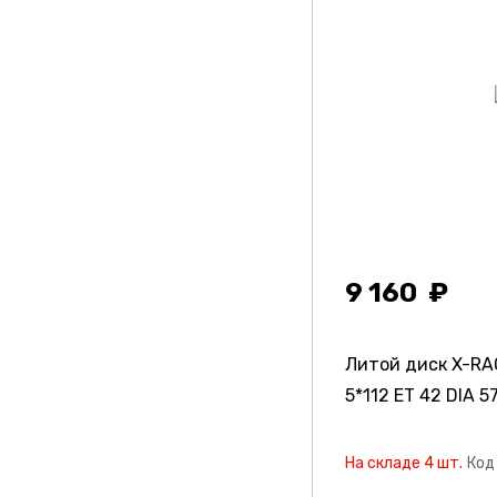
Yst
Кик
Кикреплика
Китай
Скад
Скадpremiumseries
Скадреплика
9 160
Литой диск X-RA
5*112 ET 42 DIA 57
На складе 4 шт.
Код