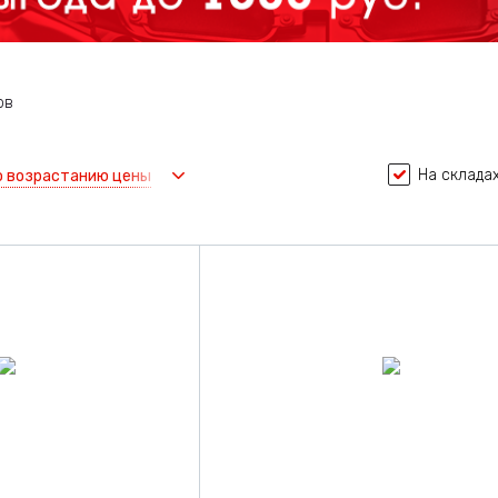
ов
На складах
о возрастанию цены