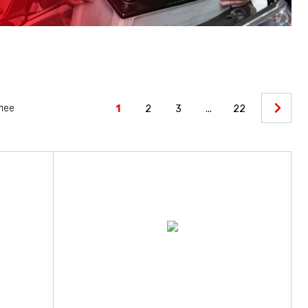
олее
1
2
3
...
22