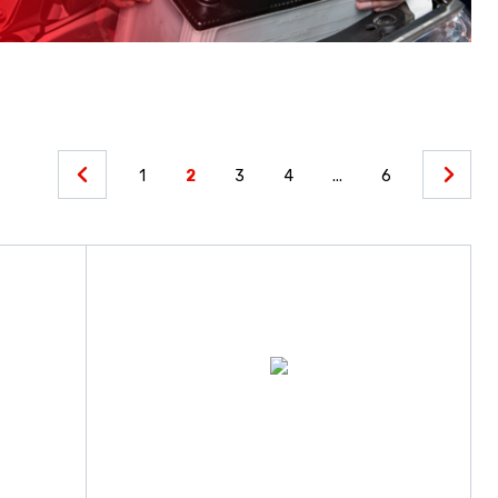
1
2
3
4
...
6