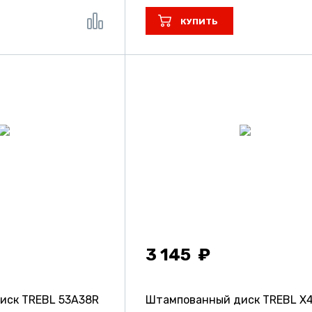
КУПИТЬ
3 145
иск TREBL 53A38R
Штампованный диск TREBL X