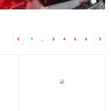
1
...
3
4
5
6