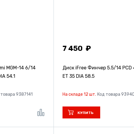
7 450
ami MGM-14
6/14
Диск iFree Финчер
5.5/14 PCD
IA 54.1
ET 35 DIA 58.5
 товара 9387141
На складе 12 шт.
Код товара 9394
КУПИТЬ