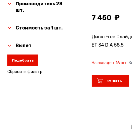
Производитель 28
шт.
7 450
Стоимость за 1 шт.
Диск iFree Слай
ET 34 DIA 58.5
Вылет
Подобрать
На складе > 16 шт.
К
Сбросить фильтр
КУПИТЬ