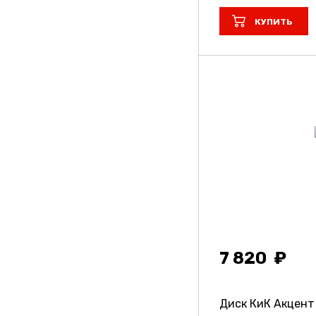
КУПИТЬ
7 820
Диск КиК Акцен