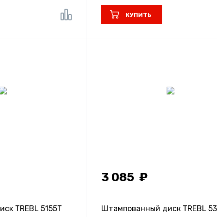
КУПИТЬ
3 085
ск TREBL 5155T
Штампованный диск TREBL 5