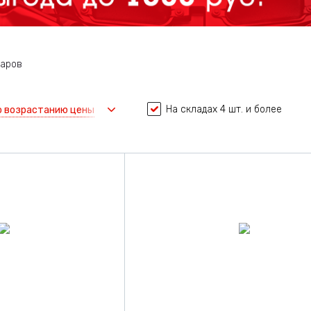
варов
На складах 4 шт. и более
о возрастанию цены