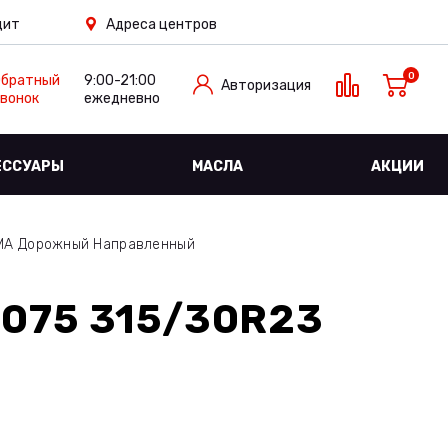
дит
Адреса центров
0
Обратный
9:00-21:00
Авторизация
вонок
ежедневно
ЕССУАРЫ
МАСЛА
АКЦИИ
MA Дорожный Направленный
075 315/30R23