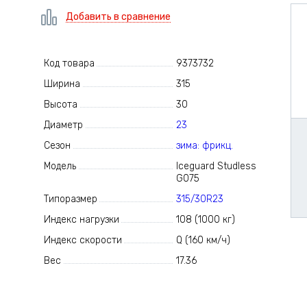
Добавить в сравнение
Код товара
9373732
Ширина
315
Высота
30
Диаметр
23
Сезон
зима: фрикц.
Модель
Iceguard Studless
G075
Типоразмер
315/30R23
Индекс нагрузки
108 (1000 кг)
Индекс скорости
Q (160 км/ч)
Вес
17.36