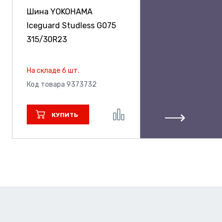
Шина YOKOHAMA
Iceguard Studless G075
315/30R23
На складе 6 шт.
Код товара 9373732
КУПИТЬ