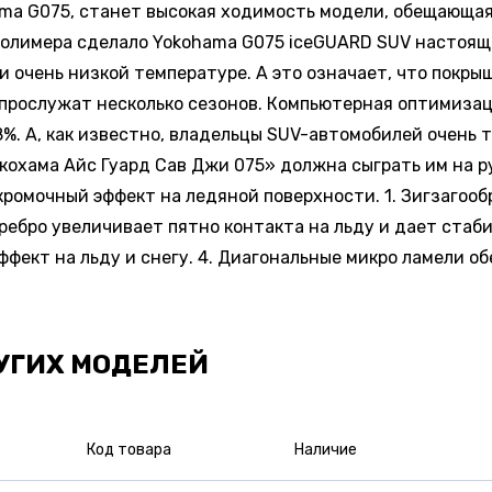
ama G075, станет высокая ходимость модели, обещающая
полимера сделало Yokohama G075 iceGUARD SUV настоящ
 очень низкой температуре. А это означает, что покры
 прослужат несколько сезонов. Компьютерная оптимиза
 А, как известно, владельцы SUV-автомобилей очень тр
охама Айс Гуард Сав Джи 075» должна сыграть им на ру
кромочный эффект на ледяной поверхности. 1. Зигзагоо
 ребро увеличивает пятно контакта на льду и дает стаб
фект на льду и снегу. 4. Диагональные микро ламели об
УГИХ МОДЕЛЕЙ
Код товара
Наличие