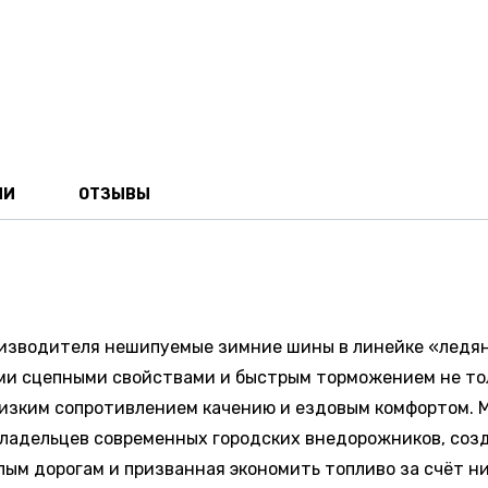
ИИ
ОТЗЫВЫ
роизводителя нешипуемые зимние шины в линейке «ледя
и сцепными свойствами и быстрым торможением не тольк
изким сопротивлением качению и ездовым комфортом. 
владельцев современных городских внедорожников, соз
лым дорогам и призванная экономить топливо за счёт н