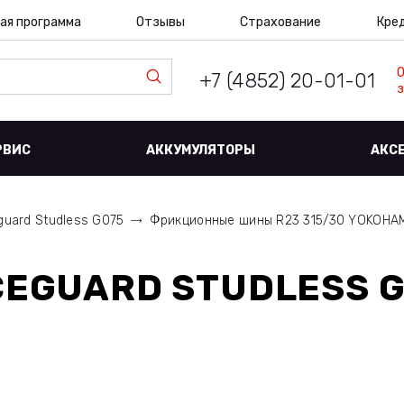
ая программа
Отзывы
Страхование
Кре
+7 (4852) 20-01-01
з
РВИС
АККУМУЛЯТОРЫ
АКС
guard Studless G075
Фрикционные шины R23 315/30 YOKOHA
CEGUARD STUDLESS G