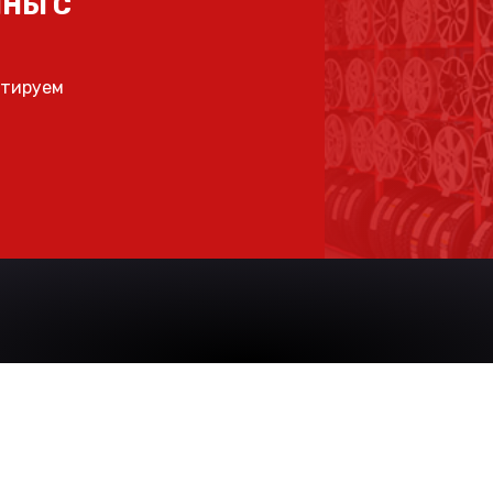
НЫ С
ьтируем