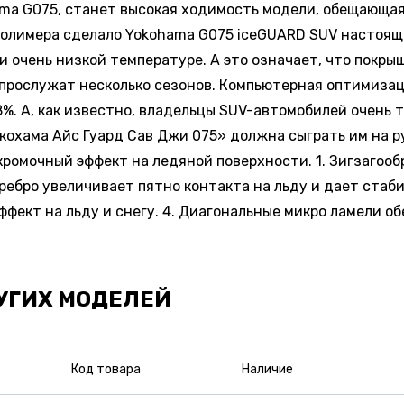
ama G075, станет высокая ходимость модели, обещающая
полимера сделало Yokohama G075 iceGUARD SUV настоящ
 очень низкой температуре. А это означает, что покры
 прослужат несколько сезонов. Компьютерная оптимиза
 А, как известно, владельцы SUV-автомобилей очень тр
охама Айс Гуард Сав Джи 075» должна сыграть им на ру
кромочный эффект на ледяной поверхности. 1. Зигзагоо
 ребро увеличивает пятно контакта на льду и дает стаб
фект на льду и снегу. 4. Диагональные микро ламели об
УГИХ МОДЕЛЕЙ
Код товара
Наличие