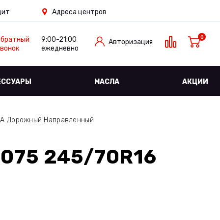
дит
Адреса центров
0
Обратный
9:00-21:00
Авторизация
вонок
ежедневно
ЕССУАРЫ
МАСЛА
АКЦИИ
MA Дорожный Направленный
075 245/70R16