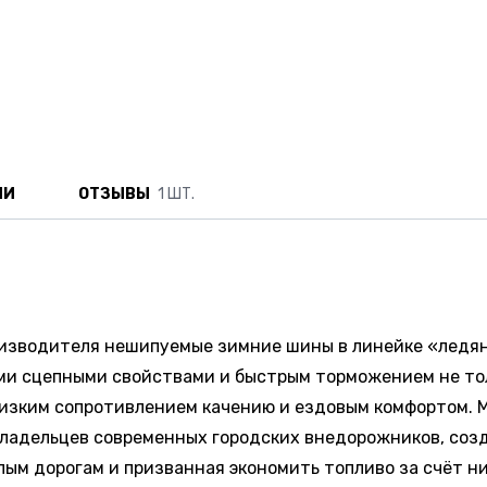
ИИ
ОТЗЫВЫ
1 ШТ.
роизводителя нешипуемые зимние шины в линейке «ледя
и сцепными свойствами и быстрым торможением не тольк
изким сопротивлением качению и ездовым комфортом. 
владельцев современных городских внедорожников, соз
лым дорогам и призванная экономить топливо за счёт н