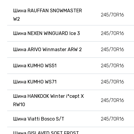
Шина RAUFFAN SNOWMASTER
245/70R16
W2
Шина NEXEN WINGUARD Ice 3
245/70R16
Шина ARIVO Winmaster ARW 2
245/70R16
Шина KUMHO WS51
245/70R16
Шина KUMHO WS71
245/70R16
Шина HANKOOK Winter i*cept X
245/70R16
RW10
Шина Viatti Bosco S/T
245/70R16
Шина GISLAVED SOFT FROST