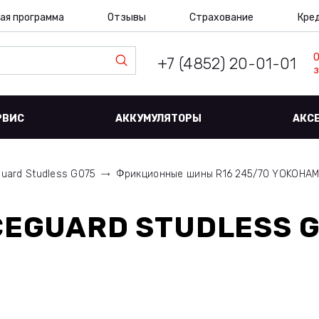
ая программа
Отзывы
Страхование
Кре
+7 (4852) 20-01-01
з
РВИС
АККУМУЛЯТОРЫ
АКС
guard Studless G075
Фрикционные шины R16 245/70 YOKOHA
EGUARD STUDLESS G