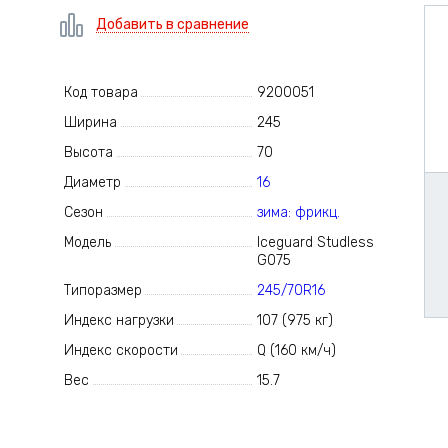
Добавить в сравнение
Код товара
9200051
Ширина
245
Высота
70
Диаметр
16
Сезон
зима: фрикц.
Модель
Iceguard Studless
G075
Типоразмер
245/70R16
Индекс нагрузки
107 (975 кг)
Индекс скорости
Q (160 км/ч)
Вес
15.7