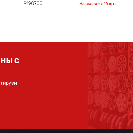
9190700
На складе > 16 шт.
НЫ С
ьтируем