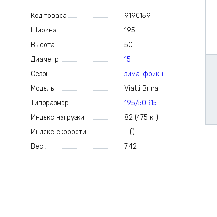
Код товара
9190159
Ширина
195
Высота
50
Диаметр
15
Сезон
зима: фрикц.
Модель
Viatti Brina
Типоразмер
195/50R15
Индекс нагрузки
82 (475 кг)
Индекс скорости
Т ()
Вес
7.42