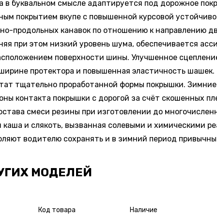
а в буквальном смысле адаптируется под дорожное по
ожным покрытием вкупе с повышенной курсовой устойчив
чно-продольных канавок по отношению к направлению д
аняя при этом низкий уровень шума, обеспечивается ас
сположением поверхности шины. Улучшенное сцепление
 ширине протектора и повышенная эластичность шашек.
тат тщательно проработанной формы покрышки. Зимние ш
оны контакта покрышки с дорогой за счёт скошенных пл
 состава смеси резины при изготовлении до многочисле
 каша и слякоть, вызванная солевыми и химическими реа
оляют водителю сохранять и в зимний период привычны
УГИХ МОДЕЛЕЙ
Код товара
Наличие