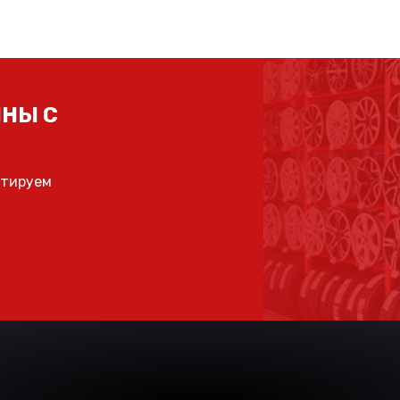
НЫ С
ьтируем