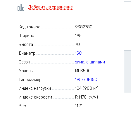
Добавить в сравнение
Код товара
9382780
Ширина
195
Высота
70
Диаметр
15C
Сезон
зима: с шипами
Модель
MPS500
Типоразмер
195/70R15C
Индекс нагрузки
104 (900 кг)
Индекс скорости
R (170 км/ч)
Вес
11.71