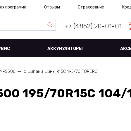
ая программа
Отзывы
Страхование
Кре
+7 (4852) 20-01-01
з
РВИС
АККУМУЛЯТОРЫ
АКС
MPS500
с шипами шины R15C 195/70 TORERO
00 195/70R15C 104