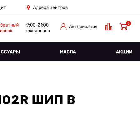
дит
Адреса центров
0
Обратный
9:00-21:00
Авторизация
вонок
ежедневно
ЕССУАРЫ
МАСЛА
АКЦИИ
/102R ШИП
В