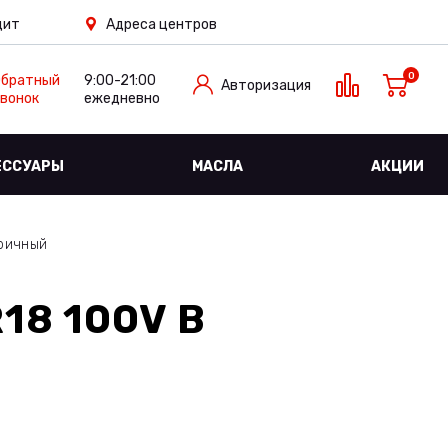
дит
Адреса центров
0
Обратный
9:00-21:00
Авторизация
вонок
ежедневно
ЕССУАРЫ
МАСЛА
АКЦИИ
ричный
18 100V
В