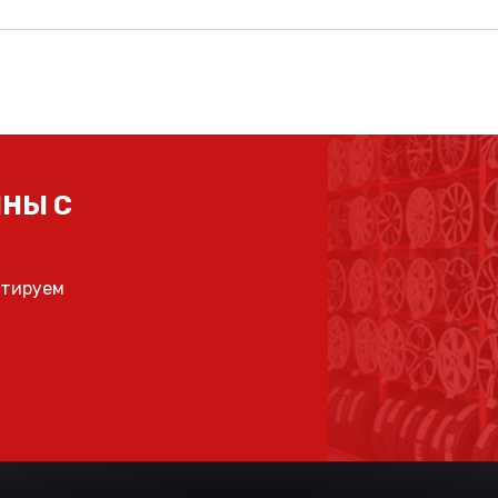
НЫ С
ьтируем