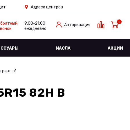
дит
Адреса центров
0
Обратный
9:00-21:00
Авторизация
вонок
ежедневно
ЕССУАРЫ
МАСЛА
АКЦИИ
етричный
5R15 82H
В