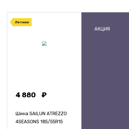
Летние
АКЦИЯ
4 880
Шина SAILUN ATREZZO
4SEASONS
185/55R15