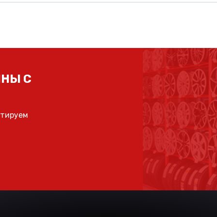
НЫ С
ьтируем