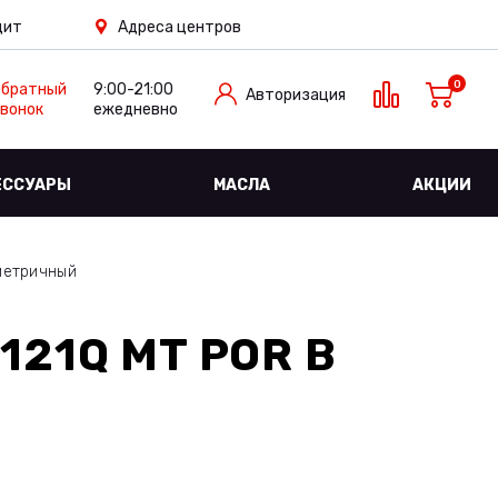
дит
Адреса центров
0
Обратный
9:00-21:00
Авторизация
вонок
ежедневно
ЕССУАРЫ
МАСЛА
АКЦИИ
метричный
121Q MT POR
В