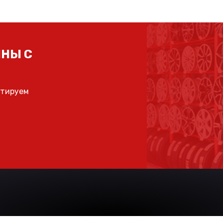
НЫ С
ьтируем