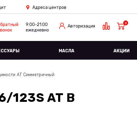
дит
Адреса центров
0
Обратный
9:00-21:00
Авторизация
вонок
ежедневно
ЕССУАРЫ
МАСЛА
АКЦИИ
димости АТ Симметричный
6/123S AT
В