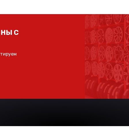
НЫ С
ьтируем