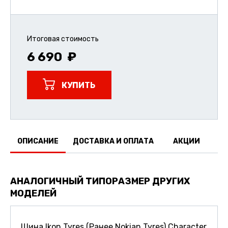
Итоговая стоимость
6 690
КУПИТЬ
ОПИСАНИЕ
ДОСТАВКА И ОПЛАТА
АКЦИИ
О
АНАЛОГИЧНЫЙ ТИПОРАЗМЕР ДРУГИХ
МОДЕЛЕЙ
Шина Ikon Tyres (Ранее Nokian Tyres) Character