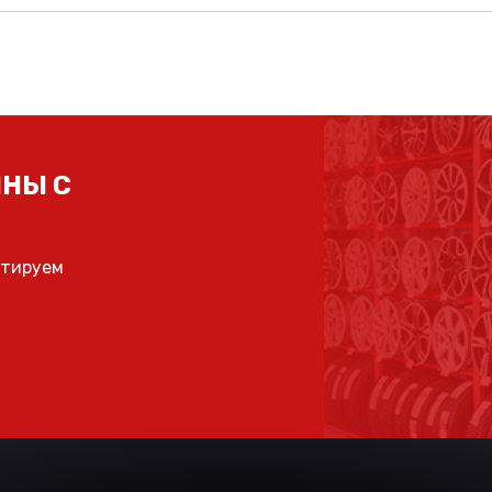
НЫ С
ьтируем