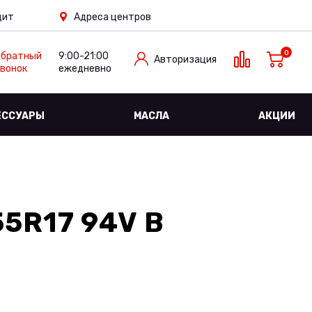
дит
Адреса центров
0
Обратный
9:00-21:00
Авторизация
вонок
ежедневно
ЕССУАРЫ
МАСЛА
АКЦИИ
5R17 94V
В