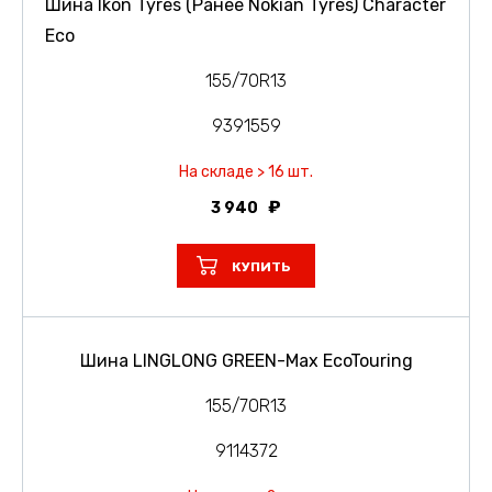
Шина Ikon Tyres (Ранее Nokian Tyres) Character
Eco
155/70R13
9391559
На складе > 16 шт.
3 940
КУПИТЬ
Шина LINGLONG GREEN-Max EcoTouring
155/70R13
9114372