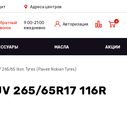
дит
Адреса центров
0
Обратный
9:00-21:00
Авторизация
вонок
ежедневно
ЕССУАРЫ
МАСЛА
АКЦИИ
265/65 Ikon Tyres (Ранее Nokian Tyres)
V 265/65R17 116R