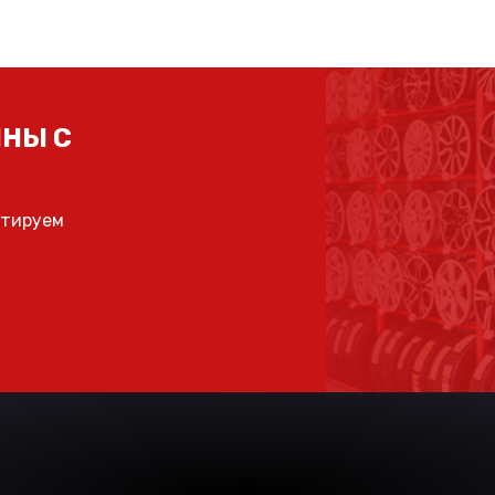
НЫ С
ьтируем