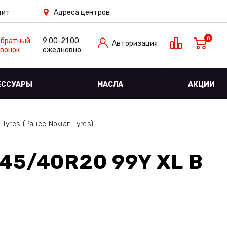
дит
Адреса центров
0
Обратный
9:00-21:00
Авторизация
вонок
ежедневно
ЕССУАРЫ
МАСЛА
АКЦИИ
Tyres (Ранее Nokian Tyres)
45/40R20 99Y XL
В