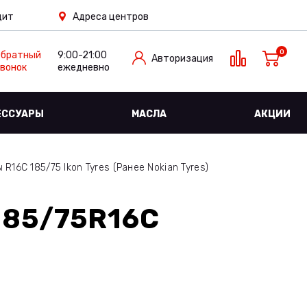
дит
Адреса центров
0
Обратный
9:00-21:00
Авторизация
вонок
ежедневно
ЕССУАРЫ
МАСЛА
АКЦИИ
16C 185/75 Ikon Tyres (Ранее Nokian Tyres)
185/75R16C