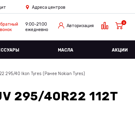
дит
Адреса центров
0
Обратный
9:00-21:00
Авторизация
вонок
ежедневно
ЕССУАРЫ
МАСЛА
АКЦИИ
 295/40 Ikon Tyres (Ранее Nokian Tyres)
V 295/40R22 112T