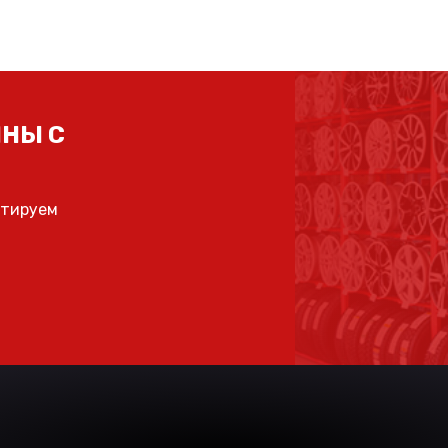
НЫ С
ьтируем