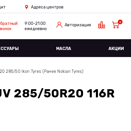
дит
Адреса центров
0
Обратный
9:00-21:00
Авторизация
вонок
ежедневно
ЕССУАРЫ
МАСЛА
АКЦИИ
 285/50 Ikon Tyres (Ранее Nokian Tyres)
V 285/50R20 116R