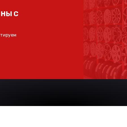
НЫ С
ьтируем