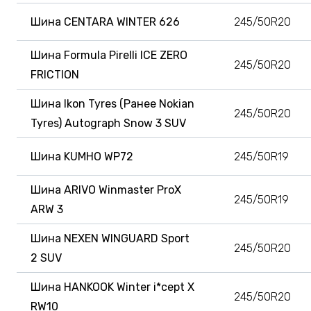
Шина CENTARA WINTER 626
245/50R20
Шина Formula Pirelli ICE ZERO
245/50R20
FRICTION
Шина Ikon Tyres (Ранее Nokian
245/50R20
Tyres) Autograph Snow 3 SUV
Шина KUMHO WP72
245/50R19
Шина ARIVO Winmaster ProX
245/50R19
ARW 3
Шина NEXEN WINGUARD Sport
245/50R20
2 SUV
Шина HANKOOK Winter i*cept X
245/50R20
RW10