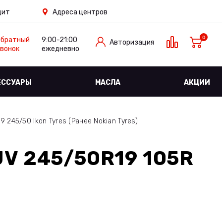
дит
Адреса центров
0
Обратный
9:00-21:00
Авторизация
вонок
ежедневно
ЕССУАРЫ
МАСЛА
АКЦИИ
245/50 Ikon Tyres (Ранее Nokian Tyres)
V 245/50R19 105R