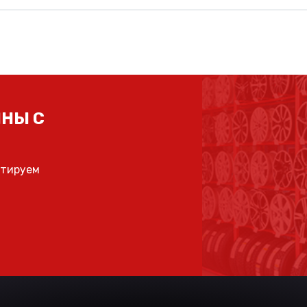
НЫ С
ьтируем