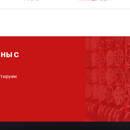
НЫ С
ьтируем