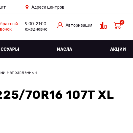
дит
Адреса центров
0
Обратный
9:00-21:00
Авторизация
вонок
ежедневно
ЕССУАРЫ
МАСЛА
АКЦИИ
ный Направленный
225/70R16 107T XL