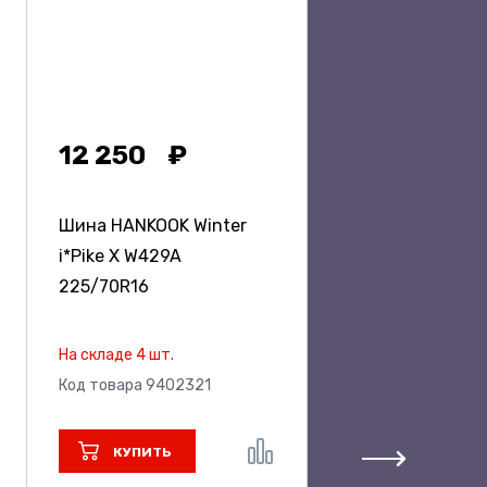
12 250
Шина HANKOOK Winter
i*Pike X W429A
225/70R16
На складе 4 шт.
Код товара 9402321
КУПИТЬ