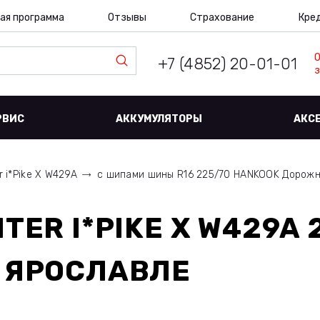
ая программа
Отзывы
Страхование
Кре
+7 (4852) 20-01-01
з
РВИС
АККУМУЛЯТОРЫ
АКС
r i*Pike X W429A
с шипами шины R16 225/70 HANKOOK Дорож
TER I*PIKE X W429A 
 ЯРОСЛАВЛЕ