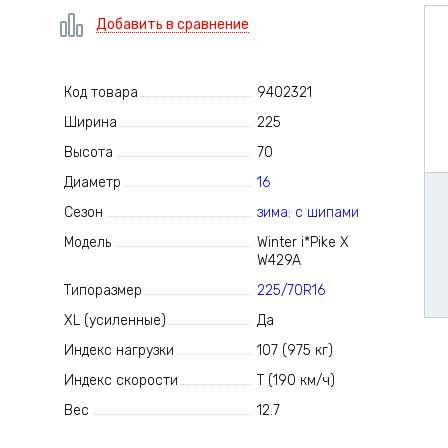
Добавить в сравнение
Код товара
9402321
Ширина
225
Высота
70
Диаметр
16
Сезон
зима: с шипами
Модель
Winter i*Pike X
W429A
Типоразмер
225/70R16
XL (усиленные)
Да
Индекс нагрузки
107 (975 кг)
Индекс скорости
T (190 км/ч)
Вес
12.7