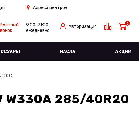
дит
Адреса центров
0
Обратный
9:00-21:00
Авторизация
вонок
ежедневно
ЕССУАРЫ
МАСЛА
АКЦИИ
NKOOK
V W330A 285/40R20