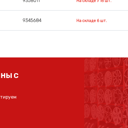
9358011
На складе > 16 шт.
9345684
На складе 6 шт.
НЫ С
ьтируем