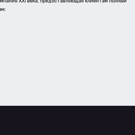
омпания XXI века, предоставляющая клиентам полный
ам: