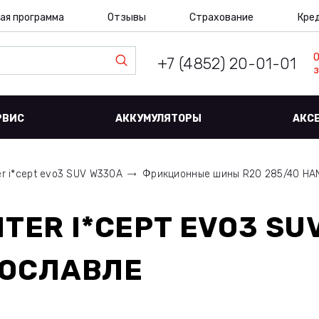
ая программа
Отзывы
Страхование
Кре
+7 (4852) 20-01-01
з
РВИС
АККУМУЛЯТОРЫ
АКС
er i*cept evo3 SUV W330A
Фрикционные шины R20 285/40 HA
TER I*CEPT EVO3 SU
РОСЛАВЛЕ