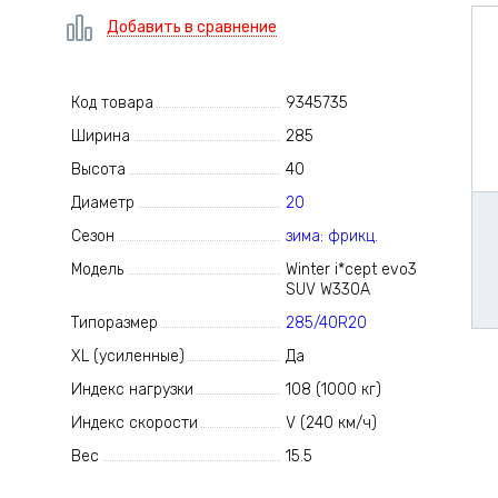
Добавить в сравнение
Код товара
9345735
Ширина
285
Высота
40
Диаметр
20
Сезон
зима: фрикц.
Модель
Winter i*cept evo3
SUV W330A
Типоразмер
285/40R20
XL (усиленные)
Да
Индекс нагрузки
108 (1000 кг)
Индекс скорости
V (240 км/ч)
Вес
15.5