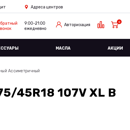
дит
Адреса центров
0
Обратный
9:00-21:00
Авторизация
вонок
ежедневно
ЕССУАРЫ
МАСЛА
АКЦИИ
жный Ассиметричный
5/45R18 107V XL
В