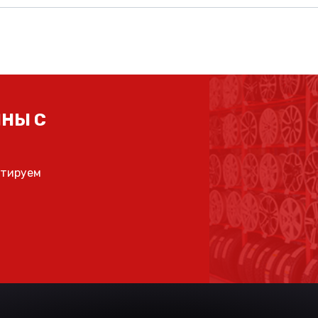
НЫ С
ьтируем