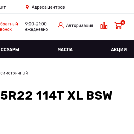
дит
Адреса центров
0
Обратный
9:00-21:00
Авторизация
вонок
ежедневно
ЕССУАРЫ
МАСЛА
АКЦИИ
ссиметричный
5R22 114T XL BSW