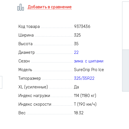
Добавить в сравнение
Код товара
9373436
Ширина
325
Высота
35
Диаметр
22
Сезон
зима: с шипами
Модель
SureGrip Pro Ice
Типоразмер
325/35R22
XL (усиленные)
Да
Индекс нагрузки
114 (1180 кг)
Индекс скорости
T (190 км/ч)
Вес
18.32