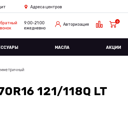
дит
Адреса центров
0
Обратный
9:00-21:00
Авторизация
вонок
ежедневно
ЕССУАРЫ
МАСЛА
АКЦИИ
имметричный
0R16 121/118Q LT