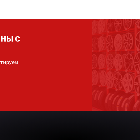
НЫ С
ьтируем