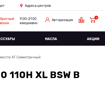
дит
Адреса центров
0
Обратный
9:00-21:00
Авторизация
вонок
ежедневно
ЕССУАРЫ
МАСЛА
АКЦИИ
имости АТ Симметричный
0 110H XL BSW
В