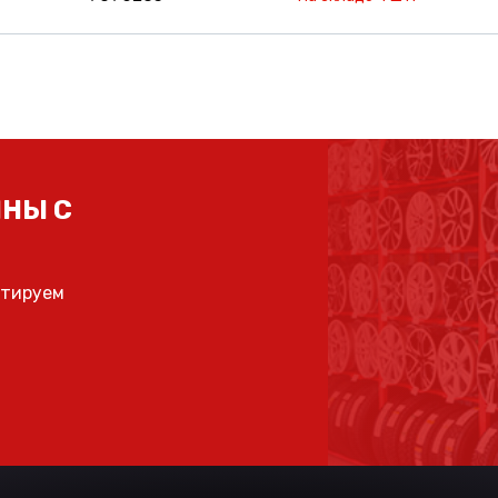
НЫ С
ьтируем