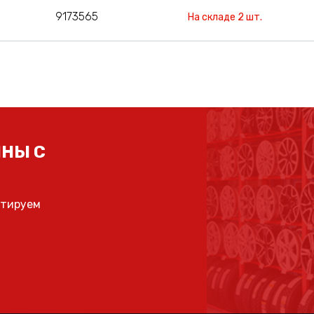
9173565
На складе 2 шт.
НЫ С
ьтируем