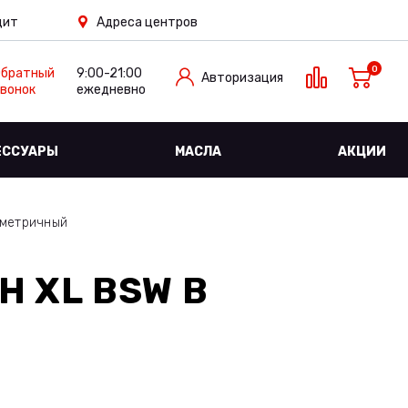
дит
Адреса центров
0
Обратный
9:00-21:00
Авторизация
вонок
ежедневно
ЕССУАРЫ
МАСЛА
АКЦИИ
иметричный
2H XL BSW
В