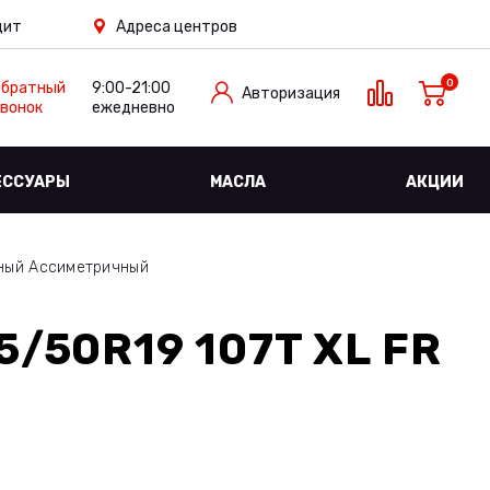
дит
Адреса центров
0
Обратный
9:00-21:00
Авторизация
вонок
ежедневно
ЕССУАРЫ
МАСЛА
АКЦИИ
ный Ассиметричный
5/50R19 107T XL FR