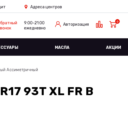
дит
Адреса центров
0
Обратный
9:00-21:00
Авторизация
вонок
ежедневно
ЕССУАРЫ
МАСЛА
АКЦИИ
ный Ассиметричный
R17 93T XL FR
В