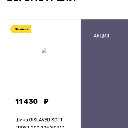
Зимние
АКЦИЯ
11 430
Шина GISLAVED SOFT
FROST 200
205/50R17