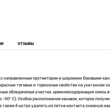
ИИ
ОТЗЫВЫ
 направленным протектором и широкими боковыми канавк
красные тяговые и тормозные свойства на укатанном с
ные обледенелые участки, кремниесодержащия смесь в со
 –50º С). Особое расположение канавок, которое получ
 а также б ыстро удалять из пятна контакта снежную ка