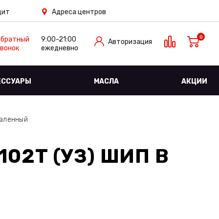
дит
Адреса центров
0
Обратный
9:00-21:00
Авторизация
вонок
ежедневно
ЕССУАРЫ
МАСЛА
АКЦИИ
авленный
 102T (УЗ) ШИП
В