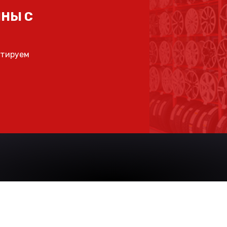
НЫ С
ьтируем