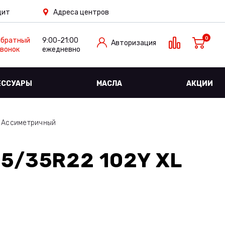
дит
Адреса центров
0
Обратный
9:00-21:00
Авторизация
вонок
ежедневно
ЕССУАРЫ
МАСЛА
АКЦИИ
 Ассиметричный
5/35R22 102Y XL