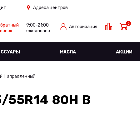
дит
Адреса центров
0
Обратный
9:00-21:00
Авторизация
вонок
ежедневно
ЕССУАРЫ
МАСЛА
АКЦИИ
ый Направленный
5/55R14 80H
В