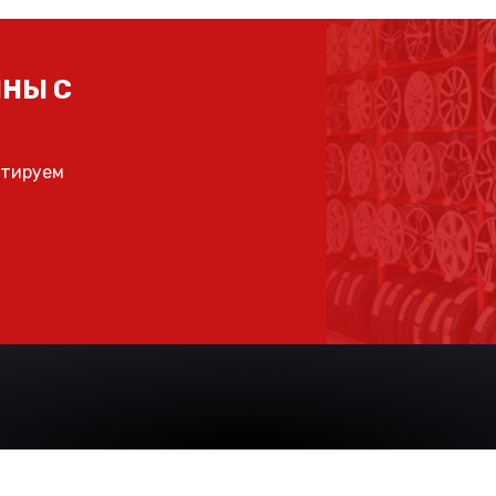
НЫ С
ьтируем