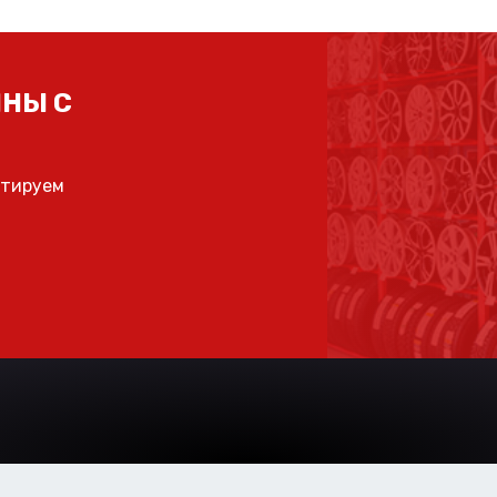
НЫ С
ьтируем