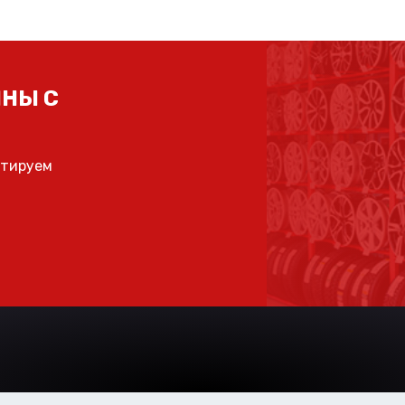
НЫ С
ьтируем