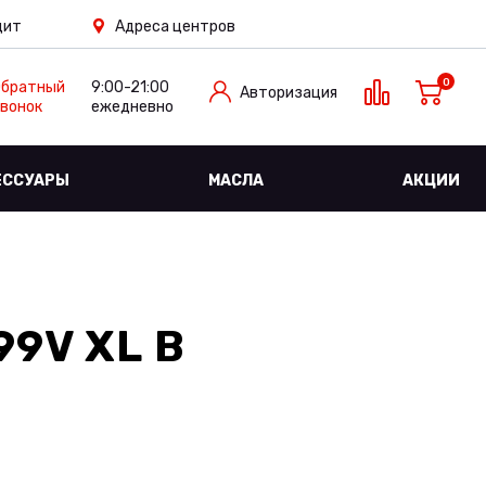
дит
Адреса центров
0
Обратный
9:00-21:00
Авторизация
вонок
ежедневно
ЕССУАРЫ
МАСЛА
АКЦИИ
99V XL
В