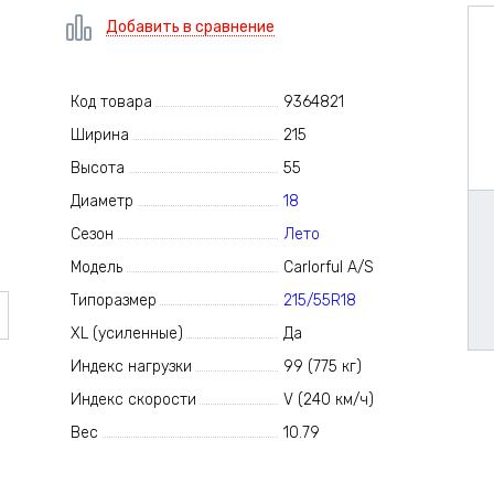
Добавить в сравнение
Код товара
9364821
Ширина
215
Высота
55
Диаметр
18
Сезон
Лето
Модель
Carlorful A/S
Типоразмер
215/55R18
XL (усиленные)
Да
Индекс нагрузки
99 (775 кг)
Индекс скорости
V (240 км/ч)
Вес
10.79