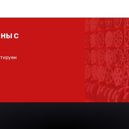
НЫ С
ьтируем