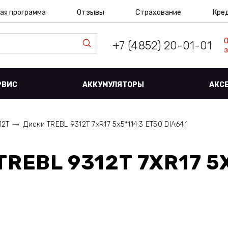
ая программа
Отзывы
Страхование
Кре
+7 (4852) 20-01-01
з
РВИС
АККУМУЛЯТОРЫ
АКС
12T
Диски TREBL 9312T 7xR17 5x5*114.3 ET50 DIA64.1
TREBL 9312T 7XR17 5X