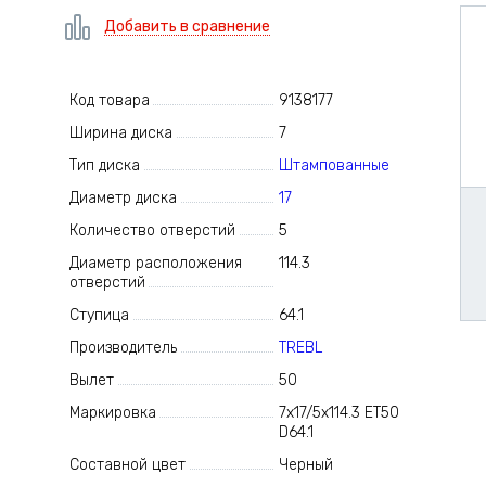
Добавить в сравнение
Код товара
9138177
Ширина диска
7
Тип диска
Штампованные
Диаметр диска
17
Количество отверстий
5
Диаметр расположения
114.3
отверстий
Ступица
64.1
Производитель
TREBL
Вылет
50
Маркировка
7x17/5x114.3 ET50
D64.1
Составной цвет
Черный