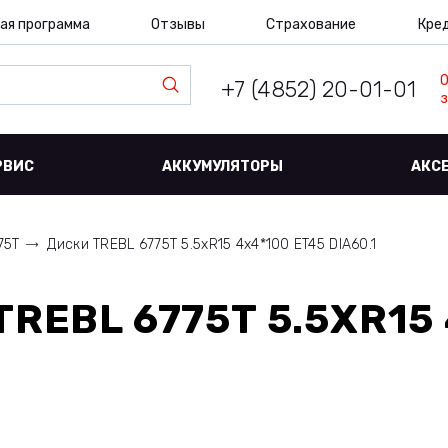
ая программа
Отзывы
Страхование
Кре
+7 (4852) 20-01-01
з
РВИС
АККУМУЛЯТОРЫ
АКС
75T
Диски TREBL 6775T 5.5xR15 4x4*100 ET45 DIA60.1
TREBL 6775T 5.5XR15 