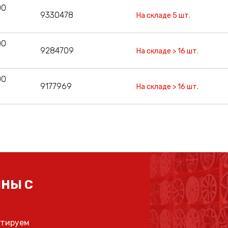
00
9330478
На складе 5 шт.
00
9284709
На складе > 16 шт.
00
9177969
На складе > 16 шт.
НЫ С
ьтируем