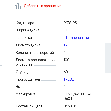
Добавить в сравнение
Код товара
9138195
Ширина диска
5.5
Тип диска
Штампованные
Диаметр диска
15
Количество отверстий
4
Диаметр расположения
100
отверстий
Ступица
60.1
Производитель
TREBL
Вылет
45
Маркировка
5.5x15/4x100 ET45
D60.1
Составной цвет
Черный