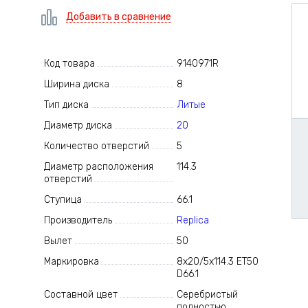
Добавить в сравнение
Код товара
9140971R
Ширина диска
8
Тип диска
Литые
Диаметр диска
20
Количество отверстий
5
Диаметр расположения
114.3
отверстий
Ступица
66.1
Производитель
Replica
Вылет
50
Маркировка
8x20/5x114.3 ET50
D66.1
Составной цвет
Серебристый
полностью