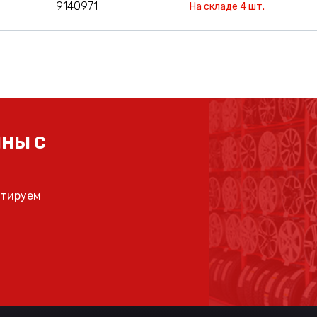
9140971
На складе 4 шт.
НЫ С
ьтируем