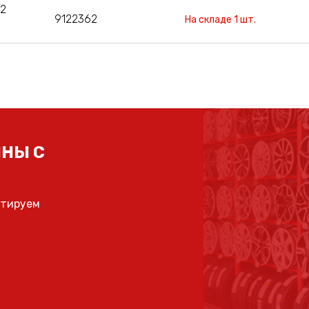
12
9122362
На складе 1 шт.
НЫ С
ьтируем