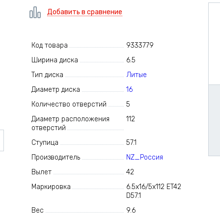
Добавить в сравнение
Код товара
9333779
Ширина диска
6.5
Тип диска
Литые
Диаметр диска
16
Количество отверстий
5
Диаметр расположения
112
отверстий
Ступица
57.1
Производитель
NZ_Россия
Вылет
42
Маркировка
6.5x16/5x112 ET42
D57.1
Вес
9.6