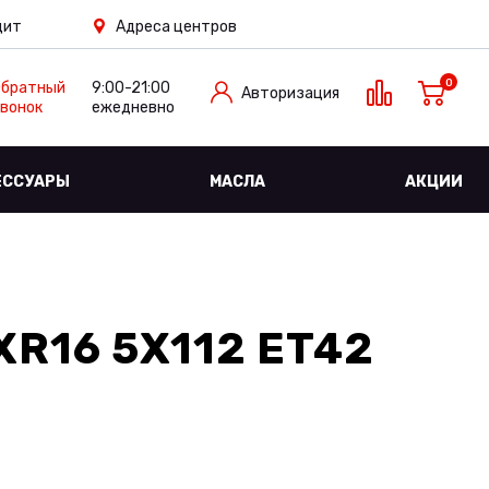
дит
Адреса центров
0
Обратный
9:00-21:00
Авторизация
вонок
ежедневно
ЕССУАРЫ
МАСЛА
АКЦИИ
XR16 5X112 ET42